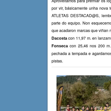
Aproveitamos para premiar os log
por vir, básicamente unha nov
ATLETAS DESTACAD@S, lembran
parte do equipo. Non esquecemo
que acadaron marcas que viñan r
con 11,97 m. en lanzam
Dacosta
con 25,46 nos 200 m.l
Fonseca
pechada a tempada e agardamos 
pistas.