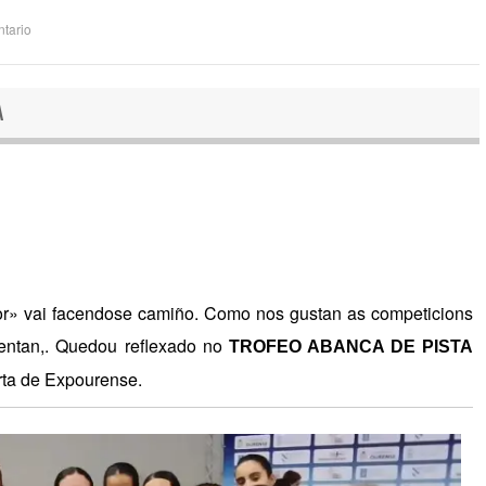
tario
A
 vai facendose camiño. Como nos gustan as competicions
sentan,. Quedou reflexado no
TROFEO ABANCA DE PISTA
rta de Expourense.