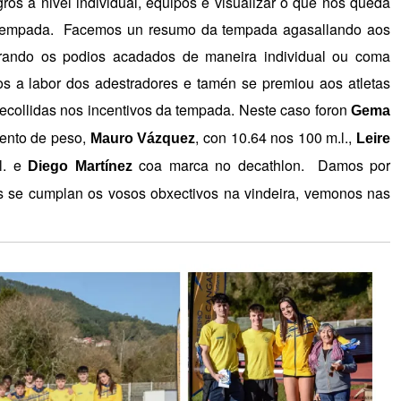
ros a nivel individual, equipos e visualizar o que nos queda
a tempada. Facemos un resumo da tempada agasallando aos
do os podios acadados de maneira individual ou coma
s a labor dos adestradores e tamén se premiou aos atletas
ecollidas nos incentivos da tempada. Neste caso foron
Gema
ento de peso,
, con 10.64 nos 100 m.l.,
Mauro Vázquez
Leire
. e
coa marca no decathlon. Damos por
Diego Martínez
se cumplan os vosos obxectivos na vindeira, vemonos nas