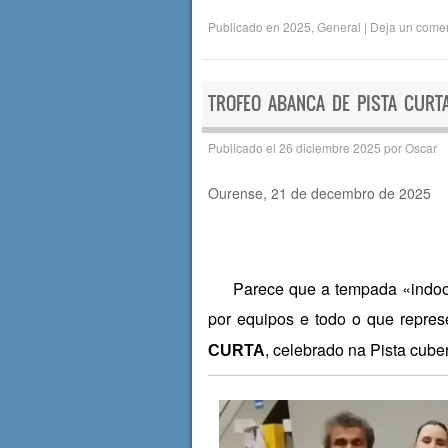
a
wi
h
o
Publicado en
2025
,
General
|
Deja un comen
c
tt
at
m
e
er
s
p
b
A
ar
TROFEO ABANCA DE PISTA CURT
o
p
tir
Publicado el
26 diciembre 2025
por
Oscar
o
p
Ourense, 21 de decembro de 2025
k
Parece que a tempada «indoor»
por equipos e todo o que repre
, celebrado na Pista cube
CURTA