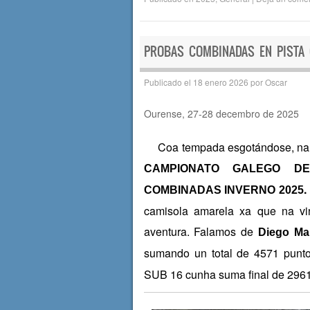
c
tt
at
m
e
er
s
p
b
A
ar
PROBAS COMBINADAS EN PISTA
o
p
tir
Publicado el
18 enero 2026
por
Oscar
o
p
Ourense, 27-28 decembro de 2025
k
Coa tempada esgotándose, na úl
CAMPIONATO GALEGO DE
.
COMBINADAS INVERNO 2025
camisola amarela xa que na vi
aventura. Falamos de
Diego Mar
sumando un total de 4571 punt
SUB 16 cunha suma final de 2961