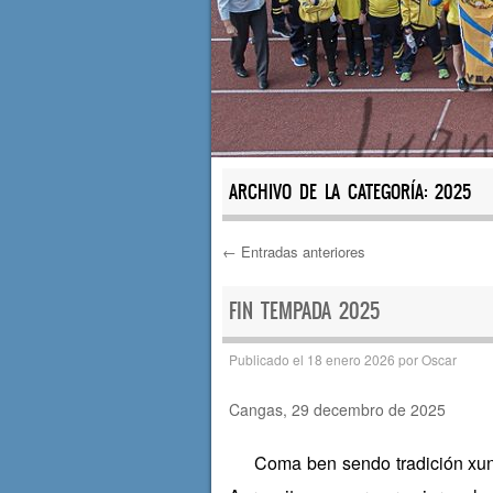
ARCHIVO DE LA CATEGORÍA:
2025
←
Entradas anteriores
Navegación de e
FIN TEMPADA 2025
Publicado el
18 enero 2026
por
Oscar
Cangas, 29 decembro de 2025
Coma ben sendo tradición xun