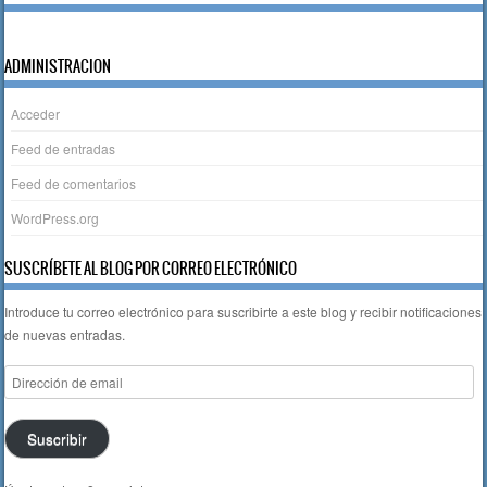
k
ADMINISTRACION
Acceder
Feed de entradas
Feed de comentarios
WordPress.org
SUSCRÍBETE AL BLOG POR CORREO ELECTRÓNICO
Introduce tu correo electrónico para suscribirte a este blog y recibir notificaciones
de nuevas entradas.
Dirección
de
email
Suscribir