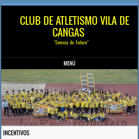
CLUB DE ATLETISMO VILA DE
CANGAS
"Enerxia de Futuro"
MENÚ
Saltar al contenido
INCENTIVOS