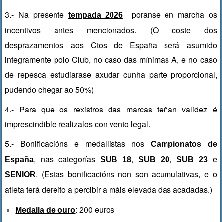
3.- Na presente
poranse en marcha os
tempada 2026
incentivos antes mencionados. (O coste dos
desprazamentos aos Ctos de España será asumido
integramente polo Club, no caso das mínimas A, e no caso
de repesca estudiarase axudar cunha parte proporcional,
pudendo chegar ao 50%)
4.- Para que os rexistros das marcas teñan validez é
imprescindible realizalos con vento legal.
5.- Bonificacións e medallistas nos
Campionatos de
, nas categorías
,
,
e
España
SUB 18
SUB 20
SUB 23
. (Estas bonificacións non son acumulativas, e o
SENIOR
atleta terá dereito a percibir a máis elevada das acadadas.)
200 euros
Medalla de ouro
: