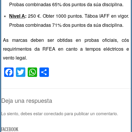
Probas combinadas 65% dos puntos da súa disciplina.
:
250 €. Obter 1000 puntos. Táboa IAFF en vigor.
Nivel A
Probas combinadas 71% dos puntos da súa disciplina.
As marcas deben ser obtidas en probas oficiais, cós
requirimentos da RFEA en canto a tempos eléctricos e
vento legal.
F
T
W
C
a
wi
h
o
c
tt
at
m
e
er
s
p
Deja una respuesta
b
A
ar
Lo siento, debes estar
conectado
para publicar un comentario.
o
p
tir
o
p
FACEBOOK