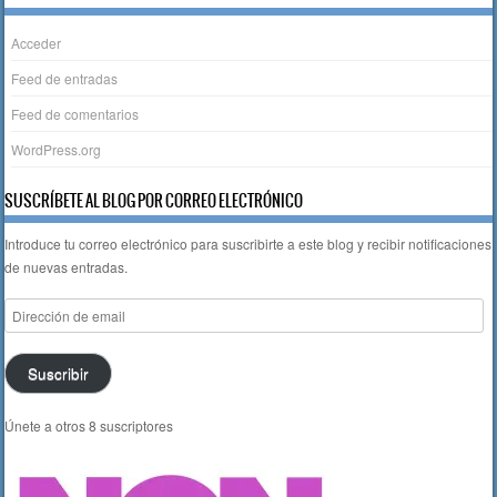
o
p
k
Acceder
Feed de entradas
Feed de comentarios
WordPress.org
SUSCRÍBETE AL BLOG POR CORREO ELECTRÓNICO
Introduce tu correo electrónico para suscribirte a este blog y recibir notificaciones
de nuevas entradas.
Dirección
de
email
Suscribir
Únete a otros 8 suscriptores