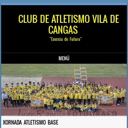
CLUB DE ATLETISMO VILA DE
CANGAS
"Enerxia de Futuro"
MENÚ
Saltar al contenido
XORNADA ATLETISMO BASE