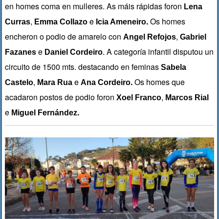
en homes coma en mulleres. As máis rápidas foron
Lena
,
e
.
Os homes
Curras
Emma Collazo
Icia Ameneiro
encheron o podio de amarelo con
,
Angel Refojos
Gabriel
e
. A categoría infantil disputou un
Fazanes
Daniel Cordeiro
circuito de 1500 mts. destacando en feminas
Sabela
,
e
.
Os homes que
Castelo
Mara Rua
Ana Cordeiro
acadaron postos de podio foron
,
Xoel Franco
Marcos Rial
e
.
Miguel Fernández