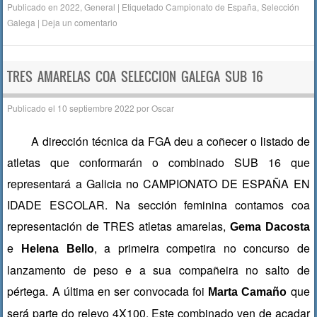
Publicado en
2022
,
General
|
Etiquetado
Campionato de España
,
Selección
c
tt
at
m
Galega
|
Deja un comentario
e
er
s
p
b
A
ar
TRES AMARELAS COA SELECCION GALEGA SUB 16
o
p
tir
o
p
Publicado el
10 septiembre 2022
por
Oscar
k
A dirección técnica da FGA deu a coñecer o listado de
atletas que conformarán o combinado SUB 16 que
representará a Galicia no CAMPIONATO DE ESPAÑA EN
IDADE ESCOLAR. Na sección feminina contamos coa
representación de TRES atletas amarelas,
Gema Dacosta
e
, a primeira competira no concurso de
Helena Bello
lanzamento de peso e a sua compañeira no salto de
pértega. A última en ser convocada foi
que
Marta Camaño
será parte do relevo 4X100. Este combinado ven de acadar