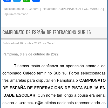
a
wi
h
o
Publicado en
2022
,
General
|
Etiquetado
CAMPIONATO GALEGO
,
MARCHA
|
c
tt
at
m
Deja un comentario
e
er
s
p
b
A
ar
CAMPIONATO DE ESPAÑA DE FEDERACIONS SUB 16
o
p
tir
o
p
Publicado el
10 octubre 2022
por
Oscar
k
Pamplona, 8 e 9 de outubro de 2022
Tiñamos moita confianza na aportación amarela ao
combinado Galego feminino Sub 16. Foron seleccionadas
tres amarelas para disputar en Pamplona o
CAMPIONATO
DE ESPAÑA DE FEDERACIONS DE PISTA SUB 16 EN
. Cun nome tan longo a cousa era seria,
IDADE ESCOLAR
estaba a «crema» d@s atletas nacionais representando as