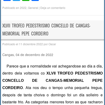
a
wi
h
o
Publicado en
2022
,
General
|
Deja un comentario
c
tt
at
m
e
er
s
p
b
A
ar
XLVII TROFEO PEDESTRISMO CONCELLO DE CANGAS-
o
p
tir
MEMORIAL PEPE CORDEIRO
o
p
Publicado el
11 diciembre 2022
por
Oscar
k
Cangas, 04 de decembro de 2022
Parece que a normalidade vai achegandose ao día a día,
dentro dela voltamos co
XLVII TROFEO PEDESTRISMO
CONCELLO DE CANGAS-MEMORIAL PEPE
. Ata nos deu o tempo unha pequeña tregua,
CORDEIRO
despois de tanta choiva o domingo foi un día solleiro e
bastante frio. As categorias menores foron as que racharon