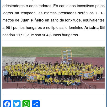
adestradores e adestradoras. En canto aos incentivos polos
logros na tempada, as marcas premiadas serán os 7, 18
metros de
en salto de lonxitude, equivalentes
Juan Piñeiro
a 961 puntos hungaros e no tiplo salto feminino
Ariadna Gil
acadou 11,90, que son 904 puntos hungaros.
F
T
W
C