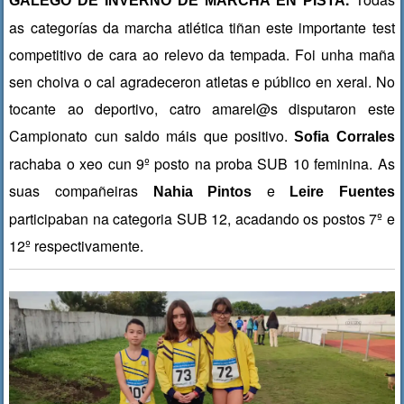
GALEGO DE INVERNO DE MARCHA EN PISTA
as categorías da marcha atlética tiñan este importante test
competitivo de cara ao relevo da tempada. Foi unha maña
sen choiva o cal agradeceron atletas e público en xeral. No
tocante ao deportivo, catro amarel@s disputaron este
Campionato cun saldo máis que positivo.
Sofia Corrales
rachaba o xeo cun 9º posto na proba SUB 10 feminina. As
suas compañeiras
e
Nahia Pintos
Leire Fuentes
participaban na categoria SUB 12, acadando os postos 7º e
12º respectivamente.