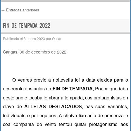
←
Entradas anteriores
Navegación de entradas
FIN DE TEMPADA 2022
Publicado el
8 enero 2023
por
Oscar
Cangas, 30 de decembro de 2022
O venres previo a noitevella foi a data elexida para o
desenrolo dos actos do
, Pouco quedaba
FIN DE TEMPADA
deste ano e tocaba lembrar a tempada, cos protagonistas en
clave de
, nas suas variantes,
ATLETAS DESTACADOS
individuais e por equipos. A choiva fixo acto de presenza e
coa compañia do vento tentou quitar protagonismo aos