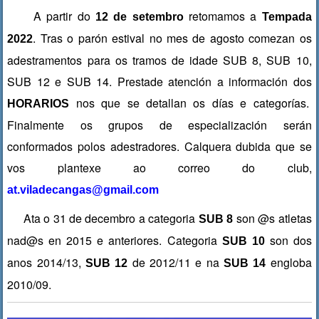
k
A partir do
retomamos a
12 de setembro
Tempada
. Tras o parón estival no mes de agosto comezan os
2022
adestramentos para os tramos de idade SUB 8, SUB 10,
SUB 12 e SUB 14. Prestade atención a información dos
nos que se detallan os días e categorías.
HORARIOS
Finalmente os grupos de especialización serán
conformados polos adestradores. Calquera dubida que se
vos plantexe ao correo do club,
at.viladecangas@gmail.com
Ata o 31 de decembro a categoria
son @s atletas
SUB 8
nad@s en 2015 e anteriores. Categoria
son dos
SUB 10
anos 2014/13,
de 2012/11 e na
engloba
SUB 12
SUB 14
2010/09.