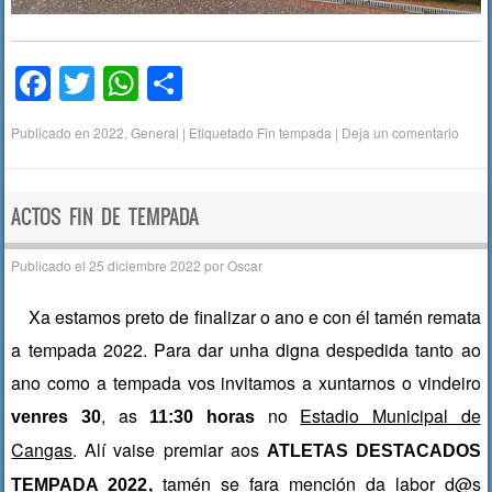
F
T
W
C
a
wi
h
o
Publicado en
2022
,
General
|
Etiquetado
Fin tempada
|
Deja un comentario
c
tt
at
m
e
er
s
p
b
A
ar
ACTOS FIN DE TEMPADA
o
p
tir
Publicado el
25 diciembre 2022
por
Oscar
o
p
Xa estamos preto de finalizar o ano e con él tamén remata
k
a tempada 2022. Para dar unha digna despedida tanto ao
ano como a tempada vos invitamos a xuntarnos o vindeiro
, as
no
Estadio Municipal de
venres 30
11:30 horas
Cangas
. Alí vaise premiar aos
ATLETAS DESTACADOS
,
tamén se fara mención da labor d@s
TEMPADA 2022