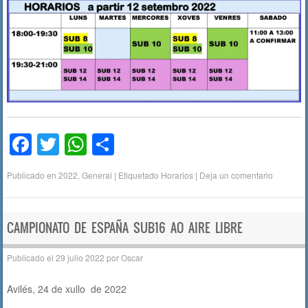
F
T
W
C
a
wi
h
o
Publicado en
2022
,
General
|
Etiquetado
Horarios
|
Deja un comentario
c
tt
at
m
e
er
s
p
b
A
ar
CAMPIONATO DE ESPAÑA SUB16 AO AIRE LIBRE
o
p
tir
Publicado el
29 julio 2022
por
Oscar
o
p
Avilés, 24 de xullo de 2022
k