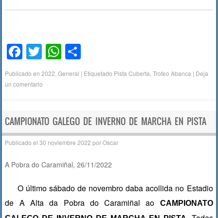
F
T
W
C
a
wi
h
o
Publicado en
2022
,
General
|
Etiquetado
Pista Cuberta
,
Trofeo Abanca
|
Deja
c
tt
at
m
un comentario
e
er
s
p
b
A
ar
CAMPIONATO GALEGO DE INVERNO DE MARCHA EN PISTA
o
p
tir
o
p
Publicado el
30 noviembre 2022
por
Oscar
k
A Pobra do Caramiñal, 26/11/2022
O último sábado de novembro daba acollida no Estadio
de A Alta da Pobra do Caramiñal ao
CAMPIONATO
.
Todas