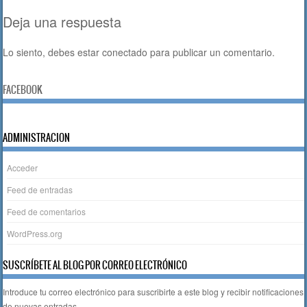
o
p
Deja una respuesta
k
Lo siento, debes estar
conectado
para publicar un comentario.
FACEBOOK
ADMINISTRACION
Acceder
Feed de entradas
Feed de comentarios
WordPress.org
SUSCRÍBETE AL BLOG POR CORREO ELECTRÓNICO
Introduce tu correo electrónico para suscribirte a este blog y recibir notificaciones
de nuevas entradas.