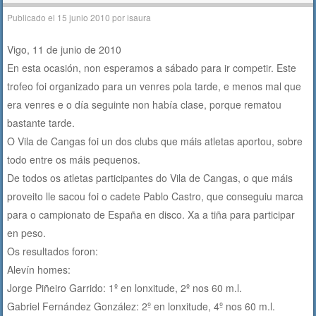
Publicado el
15 junio 2010
por
isaura
Vigo, 11 de junio de 2010
En esta ocasión, non esperamos a sábado para ir competir. Este
trofeo foi organizado para un venres pola tarde, e menos mal que
era venres e o día seguinte non había clase, porque rematou
bastante tarde.
O Vila de Cangas foi un dos clubs que máis atletas aportou, sobre
todo entre os máis pequenos.
De todos os atletas participantes do Vila de Cangas, o que máis
proveito lle sacou foi o cadete Pablo Castro, que conseguiu marca
para o campionato de España en disco. Xa a tiña para participar
en peso.
Os resultados foron:
Alevín homes:
Jorge Piñeiro Garrido: 1º en lonxitude, 2º nos 60 m.l.
Gabriel Fernández González: 2º en lonxitude, 4º nos 60 m.l.