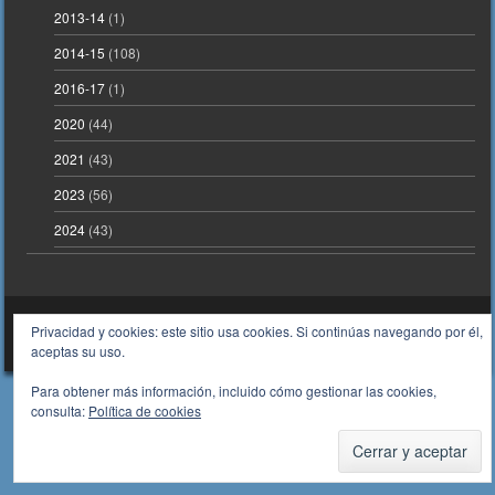
2013-14
(1)
2014-15
(108)
2016-17
(1)
2020
(44)
2021
(43)
2023
(56)
2024
(43)
Tema de deportes gratuito para WordPress Sporty
Funciona con WordPress
Privacidad y cookies: este sitio usa cookies. Si continúas navegando por él,
aceptas su uso.
Para obtener más información, incluido cómo gestionar las cookies,
consulta:
Política de cookies