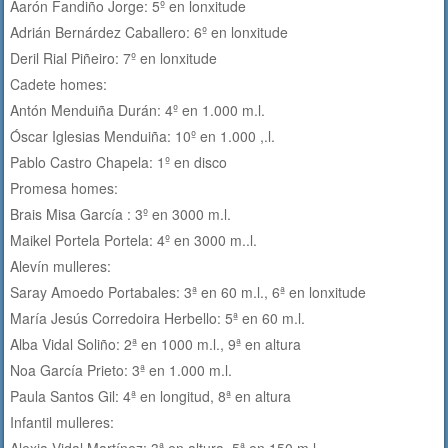
Aarón Fandiño Jorge: 5º en lonxitude
Adrián Bernárdez Caballero: 6º en lonxitude
Deril Rial Piñeiro: 7º en lonxitude
Cadete homes:
Antón Menduiña Durán: 4º en 1.000 m.l.
Óscar Iglesias Menduiña: 10º en 1.000 ,.l.
Pablo Castro Chapela: 1º en disco
Promesa homes:
Brais Misa García : 3º en 3000 m.l.
Maikel Portela Portela: 4º en 3000 m..l.
Alevín mulleres:
Saray Amoedo Portabales: 3ª en 60 m.l., 6ª en lonxitude
María Jesús Corredoira Herbello: 5ª en 60 m.l.
Alba Vidal Soliño: 2ª en 1000 m.l., 9ª en altura
Noa García Prieto: 3ª en 1.000 m.l.
Paula Santos Gil: 4ª en longitud, 8ª en altura
Infantil mulleres:
Alexia Vidal Martínez: 3ª en altura, 5ª en 150 m.l.