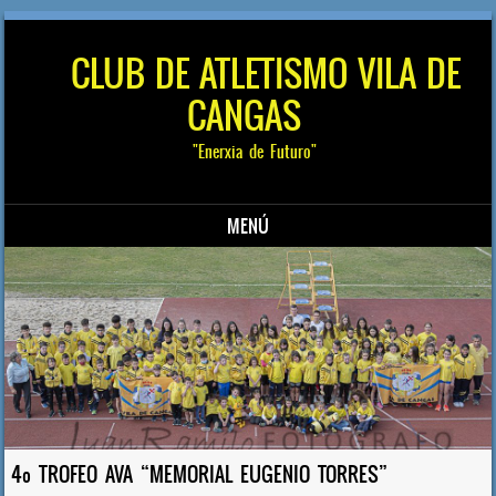
CLUB DE ATLETISMO VILA DE
CANGAS
"Enerxia de Futuro"
MENÚ
Saltar al contenido
4º TROFEO AVA “MEMORIAL EUGENIO TORRES”