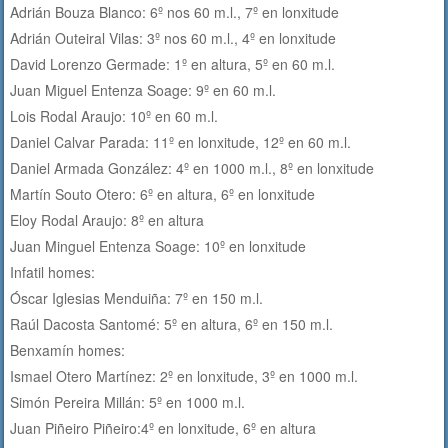
Adrián Bouza Blanco: 6º nos 60 m.l., 7º en lonxitude
Adrián Outeiral Vilas: 3º nos 60 m.l., 4º en lonxitude
David Lorenzo Germade: 1º en altura, 5º en 60 m.l.
Juan Miguel Entenza Soage: 9º en 60 m.l.
Lois Rodal Araujo: 10º en 60 m.l.
Daniel Calvar Parada: 11º en lonxitude, 12º en 60 m.l.
Daniel Armada González: 4º en 1000 m.l., 8º en lonxitude
Martín Souto Otero: 6º en altura, 6º en lonxitude
Eloy Rodal Araujo: 8º en altura
Juan Minguel Entenza Soage: 10º en lonxitude
Infatil homes:
Óscar Iglesias Menduiña: 7º en 150 m.l.
Raúl Dacosta Santomé: 5º en altura, 6º en 150 m.l.
Benxamín homes:
Ismael Otero Martínez: 2º en lonxitude, 3º en 1000 m.l.
Simón Pereira Millán: 5º en 1000 m.l.
Juan Piñeiro Piñeiro:4º en lonxitude, 6º en altura