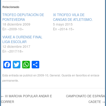
Relacionado
TROFEO DEPUTACIÓN DE
XI TROFEO VILA DE
PONTEVEDRA
CANGAS DE ATLETISMO.
18 diciembre 2009
5 mayo 2015
En «2009-10»
En «2014-15»
VIAXE A OURENSE FINAL
LIGA ESCOLAR
12 diciembre 2017
En «2017/18»
F
T
W
C
a
wi
h
o
Esta entrada se publicó en
2009-10
,
General
. Guarda en favoritos el
enlace
c
tt
at
m
permanente
.
e
er
s
p
b
A
ar
←
III MARCHA POPULAR ANDAR E
CAMPIONATO DE ESPAÑA
o
p
tir
CORRER
CADETE
→
Navegación de entradas