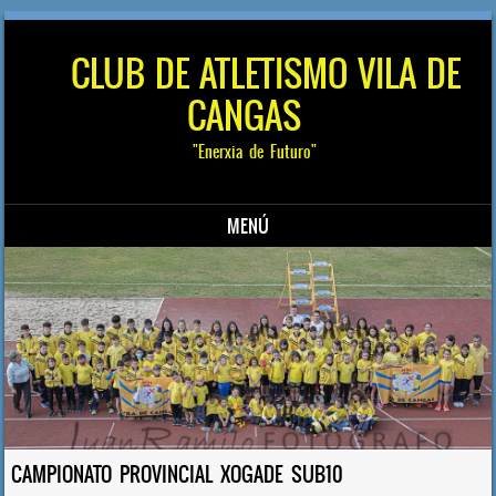
CLUB DE ATLETISMO VILA DE
CANGAS
"Enerxia de Futuro"
MENÚ
Saltar al contenido
CAMPIONATO PROVINCIAL XOGADE SUB10