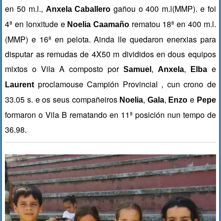
en 50 m.l.,
gañou o 400 m.l(MMP). e foi
Anxela Caballero
4ª en lonxitude e
rematou 18ª en 400 m.l.
Noelia Caamaño
(MMP) e 16ª en pelota. Ainda lle quedaron enerxias para
disputar as remudas de 4X50 m divididos en dous equipos
mixtos o Vila A composto por
,
,
e
Samuel
Anxela
Elba
proclamouse Campión Provincial , cun crono de
Laurent
33.05 s. e os seus compañeiros
,
,
e
Noelia
Gala
Enzo
Pepe
formaron o Vila B rematando en 11ª posición nun tempo de
36.98.