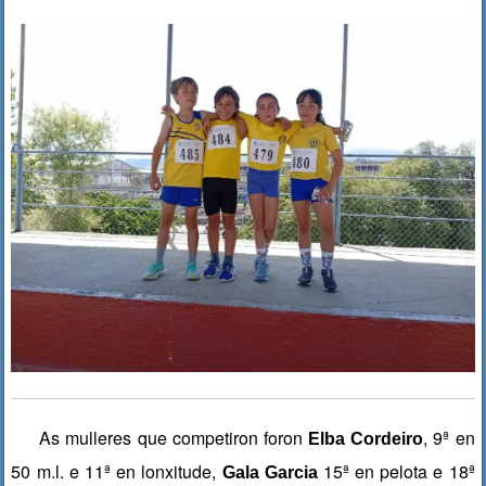
As mulleres que competiron foron
, 9ª en
Elba Cordeiro
50 m.l. e 11ª en lonxitude,
15ª en pelota e 18ª
Gala Garcia