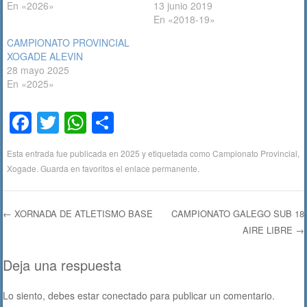
En «2026»
13 junio 2019
En «2018-19»
CAMPIONATO PROVINCIAL
XOGADE ALEVIN
28 mayo 2025
En «2025»
F
T
W
C
a
wi
h
o
Esta entrada fue publicada en
2025
y etiquetada como
Campionato Provincial
,
c
tt
at
m
Xogade
. Guarda en favoritos el
enlace permanente
.
e
er
s
p
b
A
ar
←
XORNADA DE ATLETISMO BASE
CAMPIONATO GALEGO SUB 18
o
p
tir
AIRE LIBRE
→
Navegación de entradas
o
p
Deja una respuesta
k
Lo siento, debes estar
conectado
para publicar un comentario.