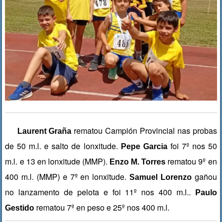
rematou Campión Provincial nas probas
Laurent Graña
de 50 m.l. e salto de lonxitude.
foi 7º nos 50
Pepe Garcia
m.l. e 13 en lonxitude (MMP).
rematou 9º en
Enzo M. Torres
400 m.l. (MMP) e 7º en lonxitude.
gañou
Samuel Lorenzo
no lanzamento de pelota e foi 11º nos 400 m.l..
Paulo
rematou 7º en peso e 25º nos 400 m.l.
Gestido