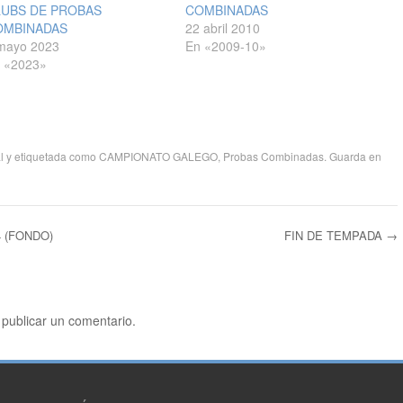
LUBS DE PROBAS
COMBINADAS
OMBINADAS
22 abril 2010
mayo 2023
En «2009-10»
 «2023»
l
y etiquetada como
CAMPIONATO GALEGO
,
Probas Combinadas
. Guarda en
 (FONDO)
FIN DE TEMPADA
→
ntradas
publicar un comentario.