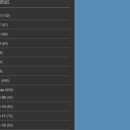
ORÍAS
6
(132)
7
(97)
8
(89)
9
(80)
8)
4)
8)
l
(990)
as
(609)
8-09
(45)
9-10
(90)
0-11
(75)
1-12
(54)