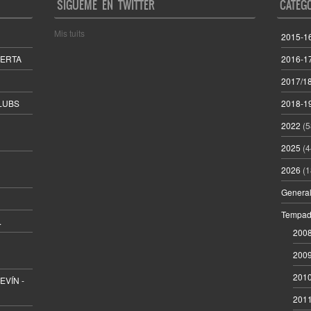
SÍGUEME EN TWITTER
CATEG
Mis tuits
2015-1
BERTA
2016-1
2017/1
LUBS
2018-1
2022
(5
2025
(4
2026
(1
Genera
Tempad
.
200
200
201
VÍN -
201