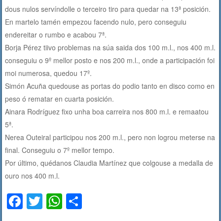
dous nulos servíndolle o terceiro tiro para quedar na 13ª posición.
En martelo tamén empezou facendo nulo, pero conseguiu
endereitar o rumbo e acabou 7ª.
Borja Pérez tiivo problemas na súa saida dos 100 m.l., nos 400 m.l.
conseguiu o 9º mellor posto e nos 200 m.l., onde a participación foi
moi numerosa, quedou 17º.
Simón Acuña quedouse as portas do podio tanto en disco como en
peso ó rematar en cuarta posición.
Ainara Rodríguez fixo unha boa carreira nos 800 m.l. e remaatou
5ª.
Nerea Outeiral participou nos 200 m.l., pero non logrou meterse na
final. Conseguiu o 7º mellor tempo.
Por último, quédanos Claudia Martínez que colgouse a medalla de
ouro nos 400 m.l.
F
T
W
C
a
wi
h
o