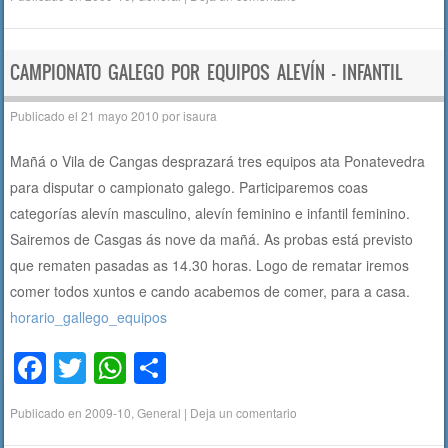
c
tt
at
m
e
er
s
p
b
A
ar
CAMPIONATO GALEGO POR EQUIPOS ALEVÍN – INFANTIL
o
p
tir
Publicado el
21 mayo 2010
por
isaura
o
p
Mañá o Vila de Cangas desprazará tres equipos ata Ponatevedra
k
para disputar o campionato galego. Participaremos coas
categorías alevín masculino, alevín feminino e infantil feminino.
Sairemos de Casgas ás nove da mañá. As probas está previsto
que rematen pasadas as 14.30 horas. Logo de rematar iremos
comer todos xuntos e cando acabemos de comer, para a casa.
horario_gallego_equipos
F
T
W
C
a
wi
h
o
Publicado en
2009-10
,
General
|
Deja un comentario
c
tt
at
m