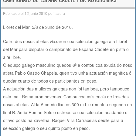
b
A
ar
o
p
tir
Publicado el
12 junio 2010
por
isaura
o
p
Lloret del Mar, 5/6 de xuño de 2010.
k
Catro dos nosos atletas viaxaron coa selección galega ata Lloret
del Mar para disputar o campionato de España Cadete en pista ó
aire libre.
O equipo galego masculino quedou 6º e contou coa axuda do noso
atleta Pablo Castro Chapela, quen tivo unha actuación magnífica ó
quedar cuarto de todos os participantes en peso.
A actuación das mulleres galegas non foi tan boa, pero tampouco
está mal. Remataron novenas. Contou coa asistencia de tres das
nosas atletas. Aida Amoedo fixo os 300 m.l. e rematou segunda da
final B. Antía Román Sotelo estreouse coa selección acadando o
oitavo posto na xavelina. Raquel Villa Carracelas deulle para a
selección galega o seu quinto posto en peso.