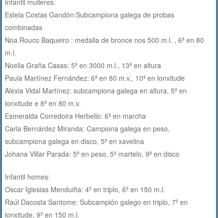
Infantil mulleres:
Estela Costas Gandón:Subcampiona galega de probas
combinadas
Noa Rouco Baqueiro : medalla de bronce nos 500 m.l. , 6ª en 80
m.l.
Noelia Graña Casas: 5ª en 3000 m.l., 13ª en altura
Paula Martínez Fernández: 6ª en 80 m.v., 10ª en lonxitude
Alexia Vidal Martínez: subcampiona galega en altura, 5ª en
lonxitude e 8ª en 80 m.v.
Esmeralda Corredoira Herbello: 6ª en marcha
Carla Bernárdez Miranda: Campiona galega en peso,
subcampiona galega en disco, 5ª en xavelina
Johana Villar Parada: 5ª en peso, 5ª martelo, 9ª en disco
Infantil homes:
Oscar Iglesias Menduiña: 4º en triplo, 6º en 150 m.l.
Raúl Dacosta Santome: Subcampión galego en triplo, 7º en
lonxitude, 9º en 150 m.l.