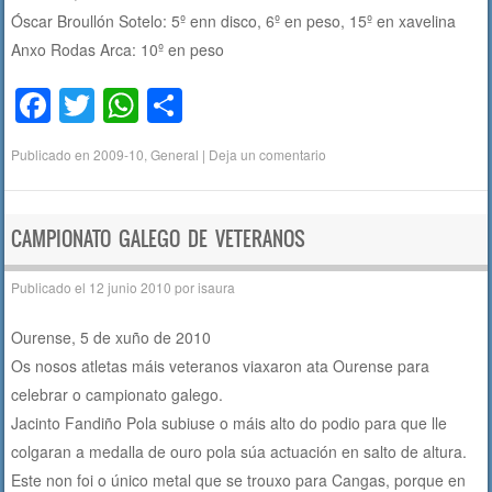
Óscar Broullón Sotelo: 5º enn disco, 6º en peso, 15º en xavelina
Anxo Rodas Arca: 10º en peso
F
T
W
C
a
wi
h
o
Publicado en
2009-10
,
General
|
Deja un comentario
c
tt
at
m
e
er
s
p
b
A
ar
CAMPIONATO GALEGO DE VETERANOS
o
p
tir
Publicado el
12 junio 2010
por
isaura
o
p
Ourense, 5 de xuño de 2010
k
Os nosos atletas máis veteranos viaxaron ata Ourense para
celebrar o campionato galego.
Jacinto Fandiño Pola subiuse o máis alto do podio para que lle
colgaran a medalla de ouro pola súa actuación en salto de altura.
Este non foi o único metal que se trouxo para Cangas, porque en