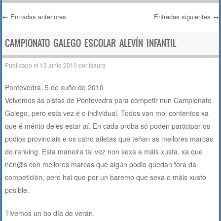
←
Entradas anteriores
Entradas siguientes
→
Navegación de entradas
CAMPIONATO GALEGO ESCOLAR ALEVÍN INFANTIL
Publicado el
13 junio 2010
por
isaura
Pontevedra, 5 de xuño de 2010
Volvemos ás pistas de Pontevedra para competir nun Campionato
Galego, pero esta vez é o individual. Todos van moi contentos xa
que é mérito deles estar aí. En cada proba só poden participar os
podios provinciais e os catro atletas que teñan as mellores marcas
do ranking. Esta maneira tal vez non sexa a máis xusta, xa que
nen@s con mellores marcas que algún podio quedan fora da
competición, pero hai que por un baremo que sexa o máis xusto
posible.
Tivemos un bo día de verán.