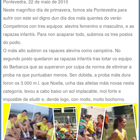
Pontevedra, 22 de maio de 2010
k
Neste magnífico día de primavera, fomos ata Pontevedra para
sufrir con este sol digno dun día dos máis quentes do verán
Competimos con tres equipos: alevins femenino e masculino, e as
rapazas infantís. Para non acaparar todo, subimos os tres postos
do podio.
O máis alto subiron os rapaces alevíns como campións. No
segundo posto quedaron as rapazas infantís tras loitar co equipo
do Barbanza que as superaron por culpa da norma de eliminar a
proba na que puntuaban menos. Sen dúbida, a proba máis dura
foron os 3.000 m.l. que Noelia, unha das atletas máis novas nesta
categoría, levou a cabo baixo un sol implacable, moi forte e
imposible de eludir e, dende logo, con moito, moito bochorno.