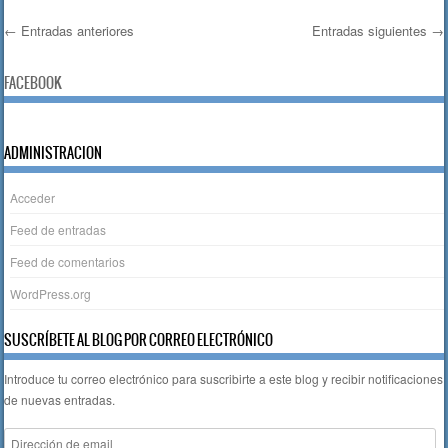
e
er
s
p
←
Entradas anteriores
Entradas siguientes
→
b
A
ar
Navegación de entradas
o
p
tir
FACEBOOK
o
p
k
ADMINISTRACION
Acceder
Feed de entradas
Feed de comentarios
WordPress.org
SUSCRÍBETE AL BLOG POR CORREO ELECTRÓNICO
Introduce tu correo electrónico para suscribirte a este blog y recibir notificaciones
de nuevas entradas.
Dirección