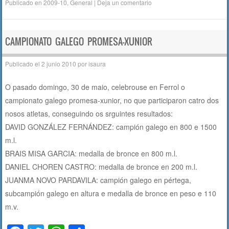
Publicado en
2009-10
,
General
|
Deja un comentario
c
tt
at
m
e
er
s
p
b
A
ar
CAMPIONATO GALEGO PROMESA-XUNIOR
o
p
tir
Publicado el
2 junio 2010
por
isaura
o
p
O pasado domingo, 30 de maio, celebrouse en Ferrol o
k
campionato galego promesa-xunior, no que participaron catro dos
nosos atletas, conseguindo os srguintes resultados:
DAVID GONZÁLEZ FERNÁNDEZ: campión galego en 800 e 1500
m.l.
BRAIS MISA GARCIA: medalla de bronce en 800 m.l.
DANIEL CHOREN CASTRO: medalla de bronce en 200 m.l.
JUANMA NOVO PARDAVILA: campión galego en pértega,
subcampión galego en altura e medalla de bronce en peso e 110
m.v.