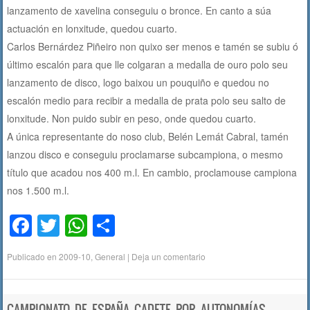
lanzamento de xavelina conseguiu o bronce. En canto a súa
actuación en lonxitude, quedou cuarto.
Carlos Bernárdez Piñeiro non quixo ser menos e tamén se subiu ó
último escalón para que lle colgaran a medalla de ouro polo seu
lanzamento de disco, logo baixou un pouquiño e quedou no
escalón medio para recibir a medalla de prata polo seu salto de
lonxitude. Non puido subir en peso, onde quedou cuarto.
A única representante do noso club, Belén Lemát Cabral, tamén
lanzou disco e conseguiu proclamarse subcampiona, o mesmo
título que acadou nos 400 m.l. En cambio, proclamouse campiona
nos 1.500 m.l.
F
T
W
C
a
wi
h
o
Publicado en
2009-10
,
General
|
Deja un comentario
c
tt
at
m
e
er
s
p
CAMPIONATO DE ESPAÑA CADETE POR AUTONOMÍAS