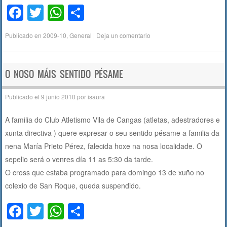
F
T
W
C
a
wi
h
o
Publicado en
2009-10
,
General
|
Deja un comentario
c
tt
at
m
e
er
s
p
b
A
ar
O NOSO MÁIS SENTIDO PÉSAME
o
p
tir
Publicado el
9 junio 2010
por
isaura
o
p
A familia do Club Atletismo Vila de Cangas (atletas, adestradores e
k
xunta directiva ) quere expresar o seu sentido pésame a familia da
nena María Prieto Pérez, falecida hoxe na nosa localidade. O
sepelio será o venres día 11 as 5:30 da tarde.
O cross que estaba programado para domingo 13 de xuño no
colexio de San Roque, queda suspendido.
F
T
W
C