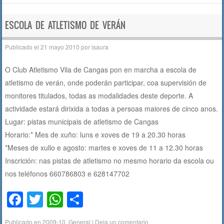
e
er
s
p
b
A
ar
ESCOLA DE ATLETISMO DE VERÁN
o
p
tir
Publicado el
21 mayo 2010
por
isaura
o
p
O Club Atletismo Vila de Cangas pon en marcha a escola de
k
atletismo de verán, onde poderán participar, coa supervisión de
monitores titulados, todas as modalidades deste deporte. A
actividade estará dirixida a todas a persoas maiores de cinco anos.
Lugar: pistas municipais de atletismo de Cangas
Horario:* Mes de xuño: luns e xoves de 19 a 20.30 horas
*Meses de xullo e agosto: martes e xoves de 11 a 12.30 horas
Inscrición: nas pistas de atletismo no mesmo horario da escola ou
nos teléfonos 660786803 e 628147702
F
T
W
C
a
wi
h
o
Publicado en
2009-10
,
General
|
Deja un comentario