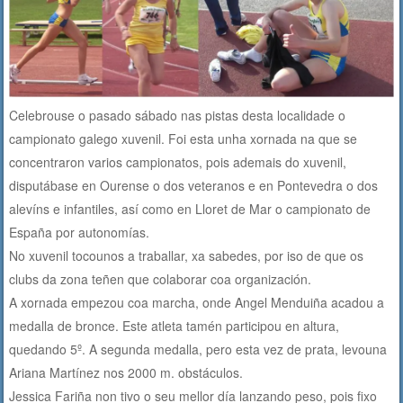
Celebrouse o pasado sábado nas pistas desta localidade o
campionato galego xuvenil. Foi esta unha xornada na que se
concentraron varios campionatos, pois ademais do xuvenil,
disputábase en Ourense o dos veteranos e en Pontevedra o dos
alevíns e infantiles, así como en Lloret de Mar o campionato de
España por autonomías.
No xuvenil tocounos a traballar, xa sabedes, por iso de que os
clubs da zona teñen que colaborar coa organización.
A xornada empezou coa marcha, onde Angel Menduiña acadou a
medalla de bronce. Este atleta tamén participou en altura,
quedando 5º. A segunda medalla, pero esta vez de prata, levouna
Ariana Martínez nos 2000 m. obstáculos.
Jessica Fariña non tivo o seu mellor día lanzando peso, pois fixo