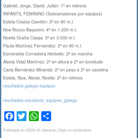
Gabriel, Jorge, David, Julián: 1º en relevos
INFANTIL FEMININO (Subcampionas por equipos)
Estela Costas Gandón: 3ª en 80 m.l.
Noa Rouco Baqueiro: 4ª en 1.000 m.l.
Noelia Graña Casas: 3ª en 3.000 m.l.
Paula Martínez Fernández: 2ª en 80 m.l.
Esmeralda Corredoira Herbello: 2ª en marcha
Alexia Vidal Martínez: 2ª en altura e 2ª en lonxitude
Carla Bernárdez Miranda: 2ª en peso e 2ª en xavelina
Estela, Noa, Alexia, Noelia: 2ª en relevos
resultados-galego-equipos
resultados-escolares_equipos_galego
F
T
W
C
a
wi
h
o
Publicado en
2009-10
,
General
|
Deja un comentario
c
tt
at
m