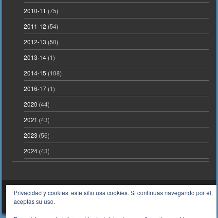
2010-11
(75)
2011-12
(54)
2012-13
(50)
2013-14
(1)
2014-15
(108)
2016-17
(1)
2020
(44)
2021
(43)
2023
(56)
2024
(43)
Privacidad y cookies: este sitio usa cookies. Si continúas navegando por él,
Tema de deportes gratuito para WordPress Sporty
Funciona con WordPress
aceptas su uso.