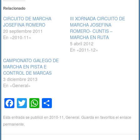
Relacionado
CIRCUITO DE MARCHA
III XORNADA CIRCUITO DE
JOSEFINA ROMERO
MARCHA JOSEFINA
20 septiembre 2011
ROMERO- CUNTIS –
En «2010-11»
MARCHA EN RUTA
5 abril 2012
En «2011-12»
CAMPIONATO GALEGO DE
MARCHA EN PISTA E
CONTROL DE MARCAS
3 diciembre 2013
En «General»
F
T
W
C
a
wi
h
o
Esta entrada se publicó en
2010-11
,
General
. Guarda en favoritos el
enlace
c
tt
at
m
permanente
.
e
er
s
p