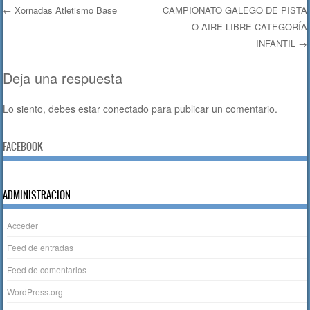
b
A
ar
←
Xornadas Atletismo Base
CAMPIONATO GALEGO DE PISTA
o
p
tir
O AIRE LIBRE CATEGORÍA
Navegación de entradas
o
p
INFANTIL
→
k
Deja una respuesta
Lo siento, debes estar
conectado
para publicar un comentario.
FACEBOOK
ADMINISTRACION
Acceder
Feed de entradas
Feed de comentarios
WordPress.org