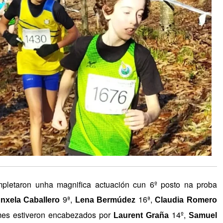
etaron unha magnifica actuación cun 6º posto na proba
9ª,
16ª,
nxela Caballero
Lena Bermúdez
Claudia Romero
mes estiveron encabezados por
14º,
Laurent Graña
Samuel