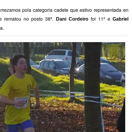
ezamos pola categoria cadete que estivo representada en
ue rematou no posto 38ª.
foi 11º e
Dani Cordeiro
Gabriel
a.