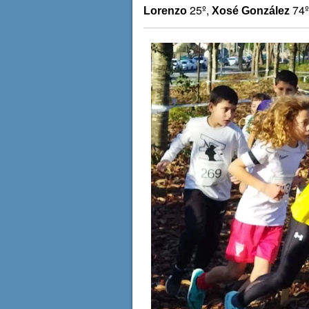
25º,
74º
Lorenzo
Xosé González