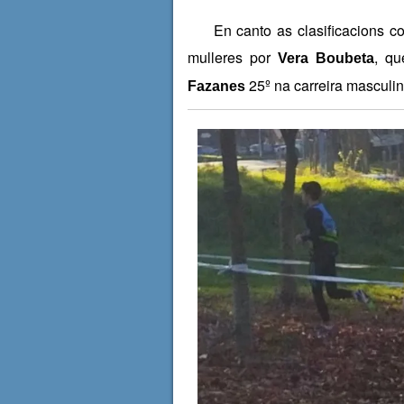
En canto as clasificacions com
mulleres por
, q
Vera Boubeta
25º na carreira masculin
Fazanes