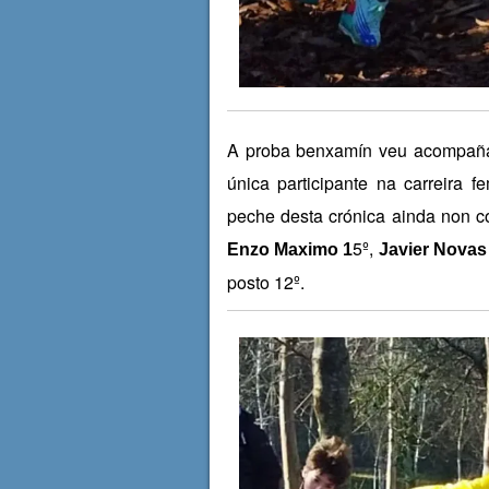
A proba benxamín veu acompañad
única participante na carreira 
peche desta crónica ainda non c
5º,
Enzo Maximo 1
Javier Novas
posto 12º.