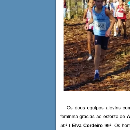
Os dous equipos alevins compl
feminina gracias ao esforzo de
A
50ª i
99ª. Os ho
Elva Cordeiro