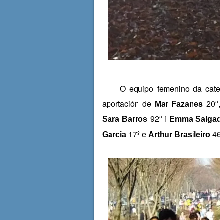
O equipo femenino da categori
aportación de
20ª
Mar Fazanes
92ª i
Sara Barros
Emma Salga
17º e
46
Garcia
Arthur Brasileiro