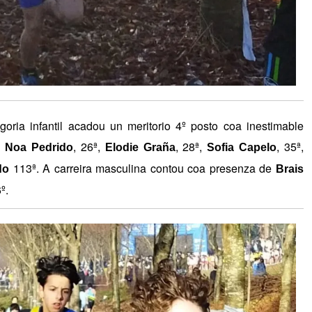
a infantil acadou un meritorio 4º posto coa inestimable
,
, 26ª,
, 28ª,
, 35ª,
Noa Pedrido
Elodie Graña
Sofia Capelo
113ª. A carreira masculina contou coa presenza de
do
Brais
º.