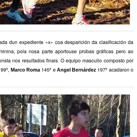
a dun expediente «x» coa desparición da clasificación da
feminina, pola nosa parte aportouse probas gráficas pero ao
onsta nos resultados finais. O equipo masculio composto por
99º,
145º e
197º acadaron o
Marco Roma
Angel Bernárdez