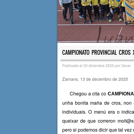
CAMPIONATO PROVINCIAL CROS 
Publicado el
20 diciembre 2025
por
Oscar
Zamans, 13 de decembro de 2025
Chegou a cita co
CAMPIONA
unha bonita maña de cros, non c
individuais. O menú era o indi
queixar de que correron moit@s 
pero si podemos dicir que tal vez 