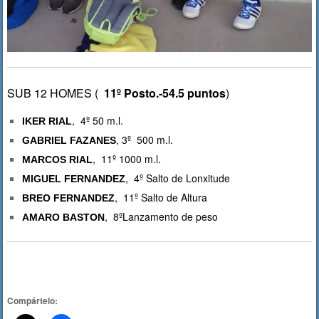
SUB 12 HOMES (
11º Posto.-54.5 puntos
)
, 4º 50 m.l.
IKER RIAL
, 3º 500 m.l.
GABRIEL FAZANES
, 11º 1000 m.l.
MARCOS RIAL
, 4º Salto de Lonxitude
MIGUEL FERNANDEZ
, 11º Salto de Altura
BREO FERNANDEZ
, 8ºLanzamento de peso
AMARO BASTON
Compártelo: