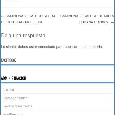
e
er
s
p
b
A
ar
o
p
tir
←
CAMPIONATO GALEGO SUB 14
CAMPIONATO GALEGO DE MILLA
DE CLUBS AO AIRE LIBRE
o
p
URBANA E 1000 M.
→
Navegación de entradas
k
Deja una respuesta
Lo siento, debes estar
conectado
para publicar un comentario.
FACEBOOK
ADMINISTRACION
Acceder
Feed de entradas
Feed de comentarios
WordPress.org