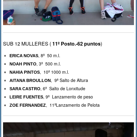
SUB 12 MULLERES (
11º Posto.-62 puntos
)
, 8ª 50 m.l.
ERICA NOVAS
, 3ª 500 m.l.
NOAH PINTO
, 10ª 1000 m.l.
NAHIA PINTOS
, 9ª Salto de Altura
AITANA BROULLON
, 6ª Salto de Lonxitude
SARA CASTRO
, 9ª Lanzamento de peso
LEIRE FUENTES
, 11ªLanzamento de Pelota
ZOE FERNANDEZ