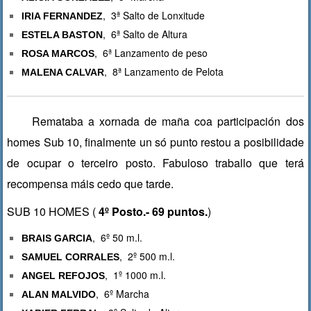
, 3ª Salto de Lonxitude
IRIA FERNANDEZ
, 6ª Salto de Altura
ESTELA BASTON
, 6ª Lanzamento de peso
ROSA MARCOS
, 8ª Lanzamento de Pelota
MALENA CALVAR
Remataba a xornada de maña coa participación dos
homes Sub 10, finalmente un só punto restou a posibilidade
de ocupar o terceiro posto. Fabuloso traballo que terá
recompensa máis cedo que tarde.
SUB 10 HOMES (
4
º Posto.- 69 puntos.
)
, 6º 50 m.l.
BRAIS GARCIA
, 2º 500 m.l.
SAMUEL CORRALES
, 1º 1000 m.l.
ANGEL REFOJOS
, 6º Marcha
ALAN MALVIDO