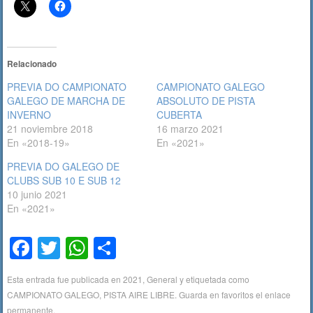
Relacionado
PREVIA DO CAMPIONATO
CAMPIONATO GALEGO
GALEGO DE MARCHA DE
ABSOLUTO DE PISTA
INVERNO
CUBERTA
21 noviembre 2018
16 marzo 2021
En «2018-19»
En «2021»
PREVIA DO GALEGO DE
CLUBS SUB 10 E SUB 12
10 junio 2021
En «2021»
F
T
W
C
a
wi
h
o
Esta entrada fue publicada en
2021
,
General
y etiquetada como
c
tt
at
m
CAMPIONATO GALEGO
,
PISTA AIRE LIBRE
. Guarda en favoritos el
enlace
permanente
.