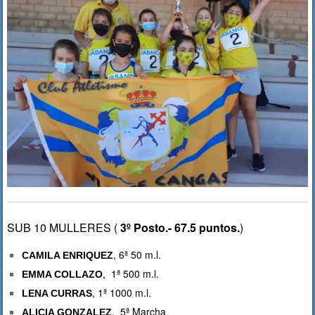
SUB 10 MULLERES (
3º Posto.- 67.5 puntos.
)
, 6ª 50 m.l.
CAMILA ENRIQUEZ
, 1ª 500 m.l.
EMMA COLLAZO
, 1ª 1000 m.l.
LENA CURRAS
, 5ª Marcha
ALICIA GONZALEZ