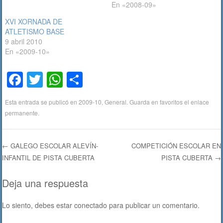
En «2008-09»
XVI XORNADA DE
ATLETISMO BASE
9 abril 2010
En «2009-10»
F
T
W
C
a
wi
h
o
Esta entrada se publicó en
2009-10
,
General
. Guarda en favoritos el
enlace
c
tt
at
m
permanente
.
e
er
s
p
b
A
ar
←
GALEGO ESCOLAR ALEVÍN-
COMPETICIÓN ESCOLAR EN
o
p
tir
INFANTIL DE PISTA CUBERTA
PISTA CUBERTA
→
Navegación de entradas
o
p
Deja una respuesta
k
Lo siento, debes estar
conectado
para publicar un comentario.