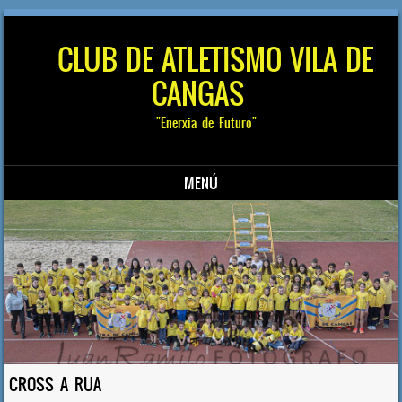
CLUB DE ATLETISMO VILA DE
CANGAS
"Enerxia de Futuro"
MENÚ
Saltar al contenido
CROSS A RUA