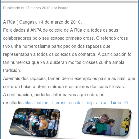
Publicado el
17 marzo 2010
por
isaura
A Rúa ( Cangas), 14 de marzo de 2010.
Felicidades á ANPA do colexio de A Rúa e a todos os seus
colaboradores polo seu exitoso primeiro cross. O referido cross
tivo unha numerosísima participación dos rapaces que
representaban a todos os colexios da comarca. A participación foi
tan numerosa que xa a quixeran moitos crosses cunha ampla
tradición.
Ademais dos rapaces, tamen deron exemplo os pais e as nais, que
correron baixo a atenta mirada e os ánimos dos seus fillos/as.
A continuación, podedes informarvos aquí sobre os
resultados:
clasificacion_1_cross_escolar_ceip_a_rua_14mar10