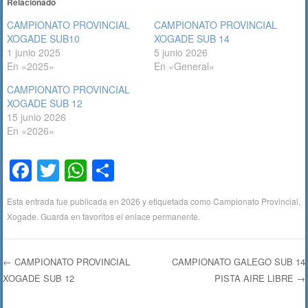
Relacionado
CAMPIONATO PROVINCIAL
CAMPIONATO PROVINCIAL
XOGADE SUB10
XOGADE SUB 14
1 junio 2025
5 junio 2026
En «2025»
En «General»
CAMPIONATO PROVINCIAL
XOGADE SUB 12
15 junio 2026
En «2026»
F
T
W
C
a
wi
h
o
Esta entrada fue publicada en
2026
y etiquetada como
Campionato Provincial
,
c
tt
at
m
Xogade
. Guarda en favoritos el
enlace permanente
.
e
er
s
p
b
A
ar
←
CAMPIONATO PROVINCIAL
CAMPIONATO GALEGO SUB 14
o
p
tir
XOGADE SUB 12
PISTA AIRE LIBRE
→
Navegación de entradas
o
p