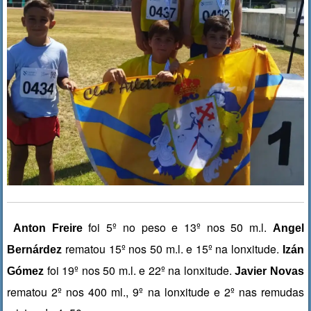
foi 5º no peso e 13º nos 50 m.l.
Anton Freire
Angel
rematou 15º nos 50 m.l. e 15º na lonxitude.
Bernárdez
Izán
foi 19º nos 50 m.l. e 22º na lonxitude.
Gómez
Javier Novas
rematou 2º nos 400 ml., 9º na lonxitude e 2
º nas remudas